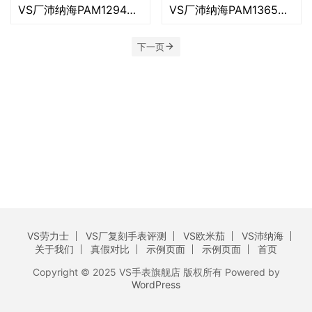
VS厂沛纳海PAM1294复刻腕表-VS手表
VS厂沛纳海PAM1365复刻腕表-VS手表
下一页
VS劳力士
VS厂复刻手表评测
VS欧米茄
VS沛纳海
关于我们
真假对比
示例页面
示例页面
首页
Copyright © 2025 VS手表旗舰店 版权所有 Powered by
WordPress