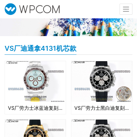
VS厂迪通拿4131机芯款
VS厂劳力士冰蓝迪复刻腕表-VS迪通拿手表
VS厂劳力士黑白迪复刻表-VS迪通拿手表