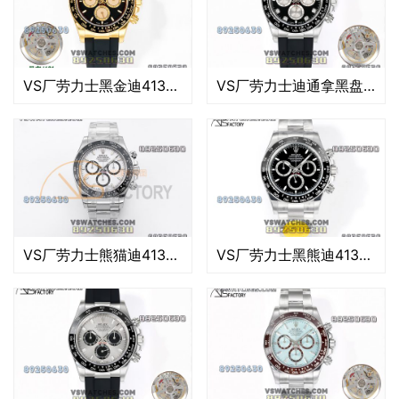
VS厂劳力士黑金迪4131款复刻表
VS厂劳力士迪通拿黑盘钻刻款复刻表-4131机芯
VS厂劳力士熊猫迪4131款复刻腕表-VS迪通拿手表
VS厂劳力士黑熊迪4131款复刻腕表-VS迪通拿手表