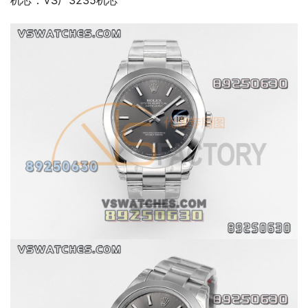
机芯：VS厂3235机芯