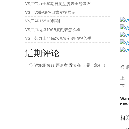
VS厂劳力士星期日历型腕表重磅发布
VS厂V2版绿色日志实拍展示
VS厂AP15500评测
VS厂沛纳海1096复刻表怎么样
VS厂劳力士41绿水鬼复刻表值得入手
近期评论
一位 WordPress 评论者
发表在
世界，您好！
上
下
War
new
相