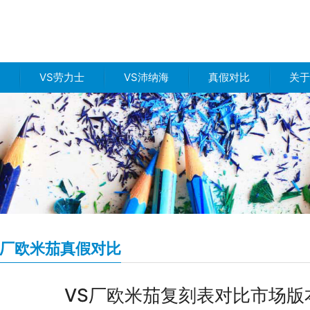
VS劳力士
VS沛纳海
真假对比
关于
S厂欧米茄真假对比
VS厂欧米茄复刻表对比市场版