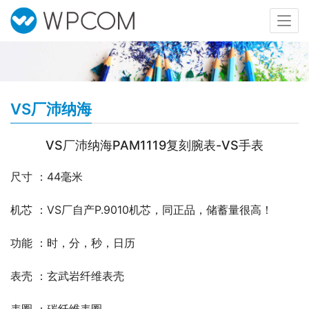
VS厂沛纳海
VS厂沛纳海PAM1119复刻腕表-VS手表
尺寸 ：44毫米
机芯 ：VS厂自产P.9010机芯，同正品，储蓄量很高！
功能 ：时，分，秒，日历
表壳 ：玄武岩纤维表壳